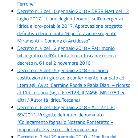
Ferrone”
Decreto n. 3 del 10 gennaio 2018 - DPGR N.91 del 13
luglio 2017 - Piano degli interventi sull’emergenza
idrica e idro-potabile 2017. Approvazione progetto
definitivo denominato “Riperforazione sorgente
Miramonti – Comune di Arcidosso”
Decreto n. 4 del 12 gennaio 2018 - Patrimonio
bibliografico dell’Autorità Idrica Toscana: revoca
decreto n. 61 del 2 novembre 2016
Decreto n. 5 del 15 gennaio 2018 - Incarico
costituzione in giudizio e conferimento mandato ad
litem agli Avv.ti Carmine Podda e Paola Diani – ricorso
al TAR Toscana (sig.ri FGH123, ILM456, MNO789 ed
altri / Autorità Idrica Toscana)
Decreto n. 6 del 18 gennaio 2018 - Art. 22 L.R.
69/2011. Progetto definitivo denominato
“Collegamento fognario Nozzano Pontetetto”-
proponente Geal spa – determinazioni
Decreto n. 7 del 29 gennaio 2018 - Modifica del