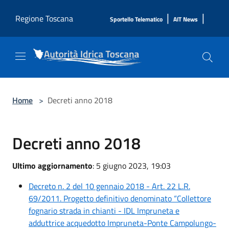
Salta al contenuto principale
|
|
Regione Toscana
Sportello Telematico
AIT News
Home
>
Decreti anno 2018
Decreti anno 2018
Ultimo aggiornamento
: 5 giugno 2023, 19:03
Decreto n. 2 del 10 gennaio 2018 - Art. 22 L.R.
69/2011. Progetto definitivo denominato “Collettore
fognario strada in chianti - IDL Impruneta e
adduttrice acquedotto Impruneta-Ponte Campolungo-