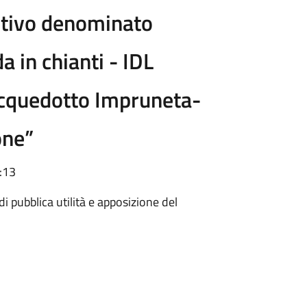
itivo denominato
a in chianti - IDL
acquedotto Impruneta-
one”
:13
 pubblica utilità e apposizione del