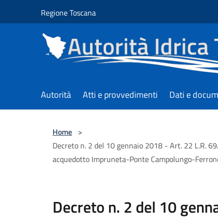
Salta al contenuto principale
Regione Toscana
Autorità
Atti e provvedimenti
Dati e docum
Home
>
Decreto n. 2 del 10 gennaio 2018 - Art. 22 L.R. 69
acquedotto Impruneta-Ponte Campolungo-Ferron
Decreto n. 2 del 10 genna