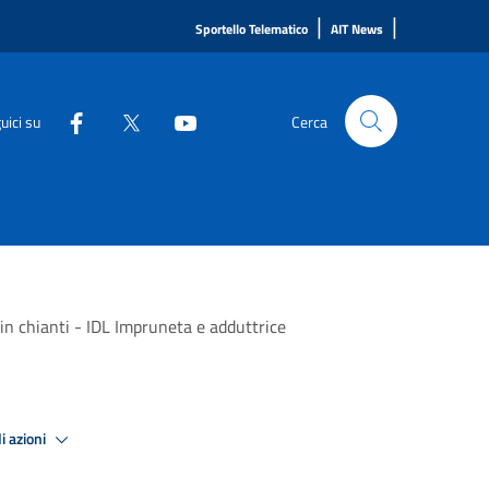
|
|
Sportello Telematico
AIT News
uici su
Cerca
in chianti - IDL Impruneta e adduttrice
i azioni