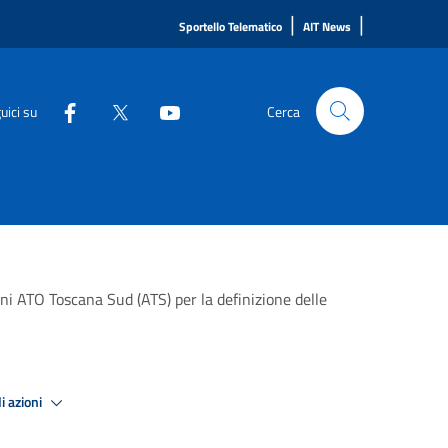
|
|
Sportello Telematico
AIT News
uici su
Cerca
ani ATO Toscana Sud (ATS) per la definizione delle
i azioni