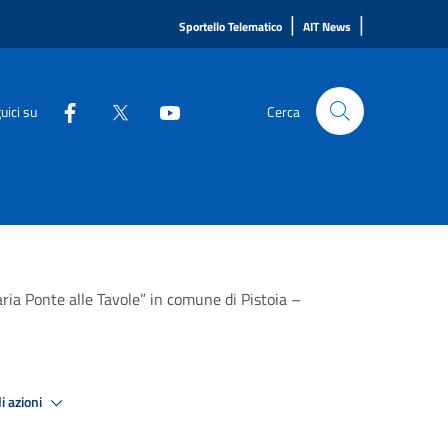
|
|
Sportello Telematico
AIT News
uici su
Cerca
ia Ponte alle Tavole” in comune di Pistoia –
i azioni