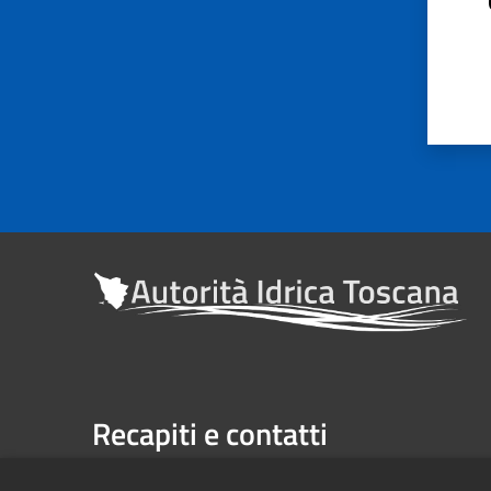
Recapiti e contatti
Sede legale: Via Verdi n. 16 (primo piano), Firenze