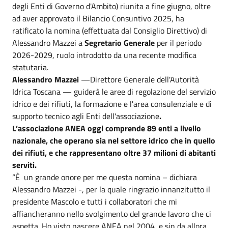
degli Enti di Governo d'Ambito) riunita a fine giugno, oltre
ad aver approvato il Bilancio Consuntivo 2025, ha
ratificato la nomina (effettuata dal Consiglio Direttivo) di
Alessandro Mazzei a
Segretario Generale
per il periodo
2026-2029, ruolo introdotto da una recente modifica
statutaria.
Alessandro Mazzei
—Direttore Generale dell'Autorità
Idrica Toscana — guiderà le aree di regolazione del servizio
idrico e dei rifiuti, la formazione e l'area consulenziale e di
supporto tecnico agli Enti dell'associazione
.
L’associazione ANEA oggi comprende 89 enti a livello
nazionale, che operano sia nel settore idrico che in quello
dei rifiuti, e che rappresentano oltre 37 milioni di abitanti
serviti.
“È
un grande onore per me questa nomina – dichiara
Alessandro Mazzei -, per la quale ringrazio innanzitutto il
presidente Mascolo e tutti i collaboratori che mi
affiancheranno nello svolgimento del grande lavoro che ci
aspetta. Ho visto nascere ANEA nel 2004, e sin da allora