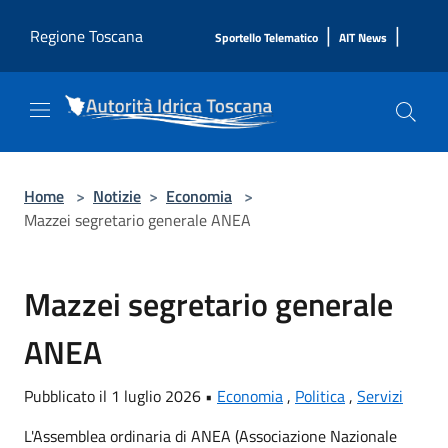
Salta al contenuto principale
|
|
Regione Toscana
Sportello Telematico
AIT News
Home
>
Notizie
>
Economia
>
Mazzei segretario generale ANEA
Mazzei segretario generale
ANEA
Pubblicato il 1 luglio 2026 •
Economia
,
Politica
,
Servizi
L'Assemblea ordinaria di ANEA (Associazione Nazionale