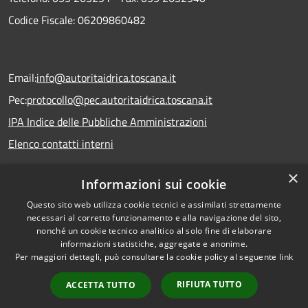
Codice Fiscale: 06209860482
Email:
info@autoritaidrica.toscana.it
Pec:
protocollo@pec.autoritaidrica.toscana.it
IPA Indice delle Pubbliche Amministrazioni
Elenco contatti interni
×
Informazioni sui cookie
Dichiarazione accessibilità
Questo sito web utilizza cookie tecnici e assimilati strettamente
necessari al corretto funzionamento e alla navigazione del sito,
nonché un cookie tecnico analitico al solo fine di elaborare
informazioni statistiche, aggregate e anonime.
RSS
Copyright © 2026 • Autorità
Per maggiori dettagli, può consultare la cookie policy al seguente
link
Accessibilità
Idrica Toscana • Powered by
Privacy
Municipium
Accesso
•
RIFIUTA TUTTO
ACCETTA TUTTO
Cookie
redazione