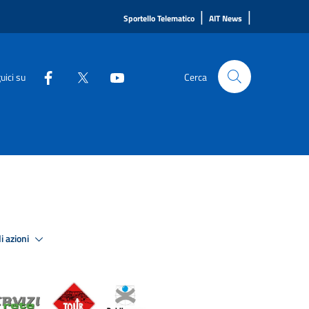
|
|
Sportello Telematico
AIT News
uici su
Cerca
i azioni