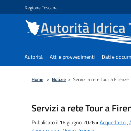
Salta al contenuto principale
Regione Toscana
Autorità
Atti e provvedimenti
Dati e docum
Home
>
Notizie
>
Servizi a rete Tour a Firenze
Servizi a rete Tour a Fire
Pubblicato il 16 giugno 2026 •
Acquedotto
,
depurazione
,
Opere
,
Servizi