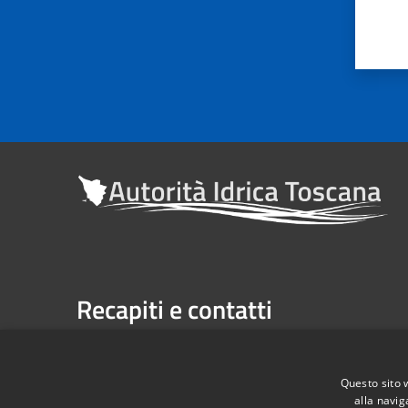
Recapiti e contatti
Sede legale: Via Verdi n. 16 (primo piano), Firenze
Casella Postale n. 1485 | U.P. Firenze, 7 Via G. Verdi 
Questo sito 
alla navig