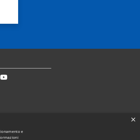
tter
Youtube
×
Dichiarazione accessibilità
nzionamento e
nformazioni