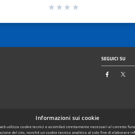
SEGUICI SU
Facebook
Twi
Email:
info@autoritaidrica.toscana.it
Informazioni sui cookie
- 50122 Firenze
Pec:
protocollo@pec.autoritaidrica.toscana.it
web utilizza cookie tecnici e assimilati strettamente necessari al corretto fu
azione del sito, nonché un cookie tecnico analitico al solo fine di elaborare i