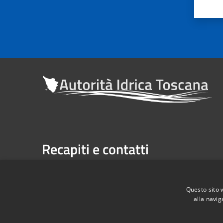
Recapiti e contatti
Sede legale: Via Verdi n. 16 (primo piano), Firenze
Casella Postale n. 1485 | U.P. Firenze, 7 Via G. Verdi 
Questo sito 
alla navig
Telefono:
055 263291 -
Fax:
055 2632940
Codice Fiscale: 06209860482