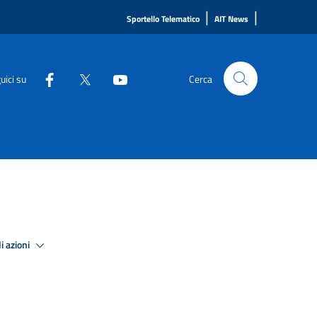
|
|
Sportello Telematico
AIT News
uici su
Cerca
i azioni