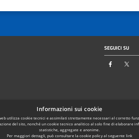
SEGUICI SU
Facebook
Twi
Email:
info@autoritaidrica.toscana.it
Informazioni sui cookie
- 50122 Firenze
Pec:
protocollo@pec.autoritaidrica.toscana.it
web utilizza cookie tecnici e assimilati strettamente necessari al corretto fu
azione del sito, nonché un cookie tecnico analitico al solo fine di elaborare i
IPA Indice delle Pubbliche Amministrazioni
statistiche, aggregate e anonime.
Elenco contatti interni
Per maggiori dettagli, può consultare la cookie policy al seguente
link