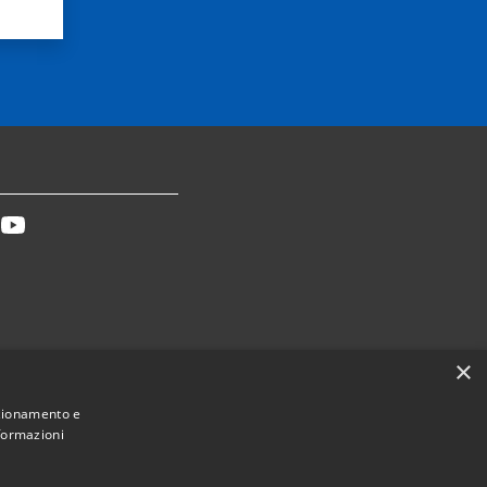
tter
Youtube
×
Dichiarazione accessibilità
nzionamento e
nformazioni