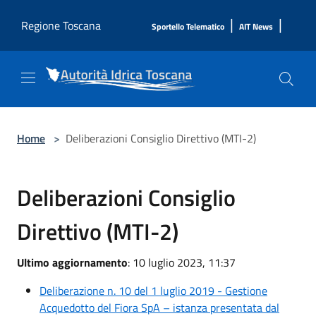
Salta al contenuto principale
|
|
Regione Toscana
Sportello Telematico
AIT News
Home
>
Deliberazioni Consiglio Direttivo (MTI-2)
Deliberazioni Consiglio
Direttivo (MTI-2)
Ultimo aggiornamento
: 10 luglio 2023, 11:37
Deliberazione n. 10 del 1 luglio 2019 - Gestione
Acquedotto del Fiora SpA – istanza presentata dal