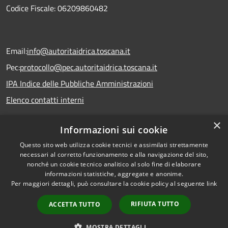
Codice Fiscale: 06209860482
Email:
info@autoritaidrica.toscana.it
Pec:
protocollo@pec.autoritaidrica.toscana.it
IPA Indice delle Pubbliche Amministrazioni
Elenco contatti interni
×
Informazioni sui cookie
Dichiarazione accessibilità
Questo sito web utilizza cookie tecnici e assimilati strettamente
necessari al corretto funzionamento e alla navigazione del sito,
nonché un cookie tecnico analitico al solo fine di elaborare
informazioni statistiche, aggregate e anonime.
RSS
Copyright © 2026 • Autorità
Per maggiori dettagli, può consultare la cookie policy al seguente
link
Accessibilità
Idrica Toscana • Powered by
Privacy
Municipium
Accesso
•
RIFIUTA TUTTO
ACCETTA TUTTO
Cookie
redazione
Mappa del sito
MOSTRA DETTAGLI