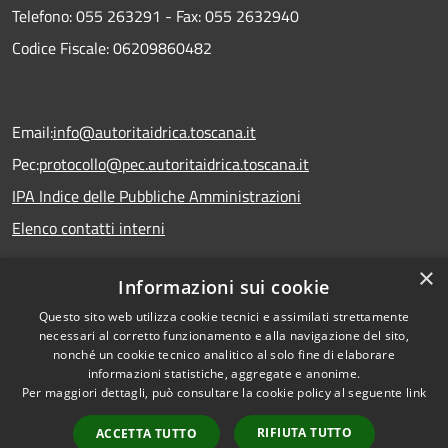
Telefono:
055 263291 -
Fax:
055 2632940
Codice Fiscale: 06209860482
Email:
info@autoritaidrica.toscana.it
Pec:
protocollo@pec.autoritaidrica.toscana.it
IPA Indice delle Pubbliche Amministrazioni
Elenco contatti interni
×
Informazioni sui cookie
Dichiarazione accessibilità
Questo sito web utilizza cookie tecnici e assimilati strettamente
necessari al corretto funzionamento e alla navigazione del sito,
nonché un cookie tecnico analitico al solo fine di elaborare
informazioni statistiche, aggregate e anonime.
RSS
Copyright © 2026 • Autorità
Per maggiori dettagli, può consultare la cookie policy al seguente
link
Accessibilità
Idrica Toscana • Powered by
Privacy
Municipium
Accesso
•
RIFIUTA TUTTO
ACCETTA TUTTO