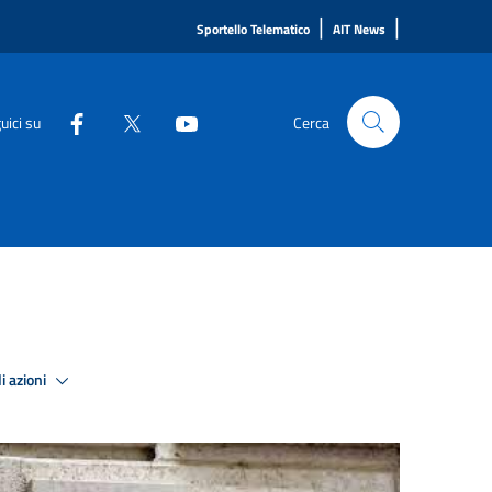
|
|
Sportello Telematico
AIT News
uici su
Cerca
i azioni