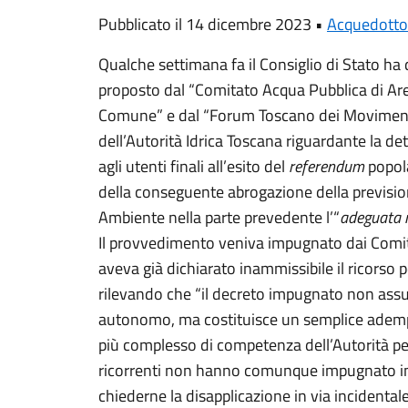
Pubblicato il 14 dicembre 2023 •
Acquedotto
Qualche settimana fa il Consiglio di Stato ha 
proposto dal “Comitato Acqua Pubblica di Ar
Comune” e dal “Forum Toscano dei Movimenti 
dell’Autorità Idrica Toscana riguardante la de
agli utenti finali all’esito del
referendum
popol
della conseguente abrogazione della prevision
Ambiente nella parte prevedente l’“
adeguata r
Il provvedimento veniva impugnato dai Comit
aveva già dichiarato inammissibile il ricorso p
rilevando che “il decreto impugnato non as
autonomo, ma costituisce un semplice ademp
più complesso di competenza dell’Autorità per l
ricorrenti non hanno comunque impugnato in 
chiederne la disapplicazione in via incidentale