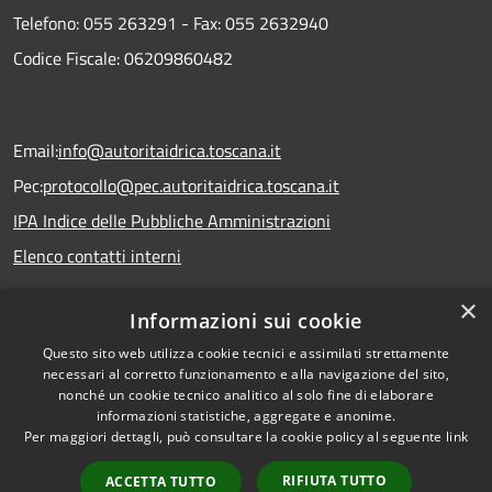
Telefono:
055 263291 -
Fax:
055 2632940
Codice Fiscale: 06209860482
Email:
info@autoritaidrica.toscana.it
Pec:
protocollo@pec.autoritaidrica.toscana.it
IPA Indice delle Pubbliche Amministrazioni
Elenco contatti interni
×
Informazioni sui cookie
Dichiarazione accessibilità
Questo sito web utilizza cookie tecnici e assimilati strettamente
necessari al corretto funzionamento e alla navigazione del sito,
nonché un cookie tecnico analitico al solo fine di elaborare
informazioni statistiche, aggregate e anonime.
RSS
Copyright © 2026 • Autorità
Per maggiori dettagli, può consultare la cookie policy al seguente
link
Accessibilità
Idrica Toscana • Powered by
Privacy
Municipium
Accesso
•
RIFIUTA TUTTO
ACCETTA TUTTO