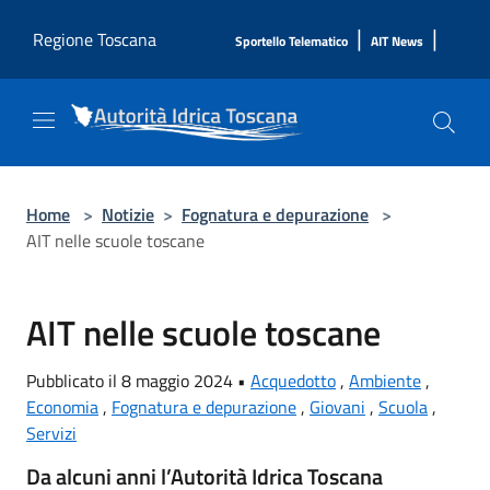
Salta al contenuto principale
|
|
Regione Toscana
Sportello Telematico
AIT News
Home
>
Notizie
>
Fognatura e depurazione
>
AIT nelle scuole toscane
AIT nelle scuole toscane
Pubblicato il 8 maggio 2024 •
Acquedotto
,
Ambiente
,
Economia
,
Fognatura e depurazione
,
Giovani
,
Scuola
,
Servizi
Da alcuni anni l’Autorità Idrica Toscana