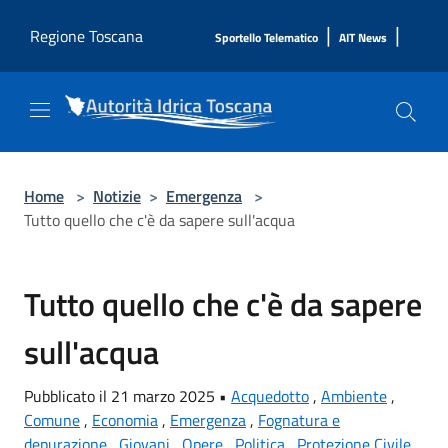
Salta al contenuto principale
|
|
Regione Toscana
Sportello Telematico
AIT News
Home
>
Notizie
>
Emergenza
>
Tutto quello che c'è da sapere sull'acqua
Tutto quello che c'è da sapere
sull'acqua
Pubblicato il 21 marzo 2025 •
Acquedotto
,
Ambiente
,
Comune
,
Economia
,
Emergenza
,
Fognatura e
depurazione
,
Giovani
,
Opere
,
Politica
,
Protezione Civile
,