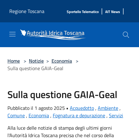
Salta al contenuto principale
|
|
Regione Toscana
Sportello Telematico
AIT News
Home
>
Notizie
>
Economia
>
Sulla questione GAIA-Geal
Sulla questione GAIA-Geal
Pubblicato il 1 agosto 2025 •
Acquedotto
,
Ambiente
,
Comune
,
Economia
,
Fognatura e depurazione
,
Servizi
Alla luce delle notizie di stampa degli ultimi giorni
l'Autorità Idrica Toscana precisa che nel corso della