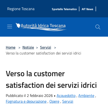
Salta al contenuto principale
|
|
Regione Toscana
Sportello Telematico
AIT News
Home
>
Notizie
>
Servizi
>
Verso la customer satisfaction dei servizi idrici
Verso la customer
satisfaction dei servizi idrici
Pubblicato il 2 febbraio 2026 •
Acquedotto
,
Ambiente
,
Fognatura e depurazione
,
Opere
,
Servizi