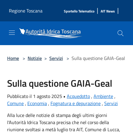
Salta al contenuto principale
|
|
Regione Toscana
Sportello Telematico
AIT News
Home
>
Notizie
>
Servizi
>
Sulla questione GAIA-Geal
Sulla questione GAIA-Geal
Pubblicato il 1 agosto 2025 •
Acquedotto
,
Ambiente
,
Comune
,
Economia
,
Fognatura e depurazione
,
Servizi
Alla luce delle notizie di stampa degli ultimi giorni
l'Autorità Idrica Toscana precisa che nel corso della
riunione svoltasi a metà luglio tra AIT, Comune di Lucca,