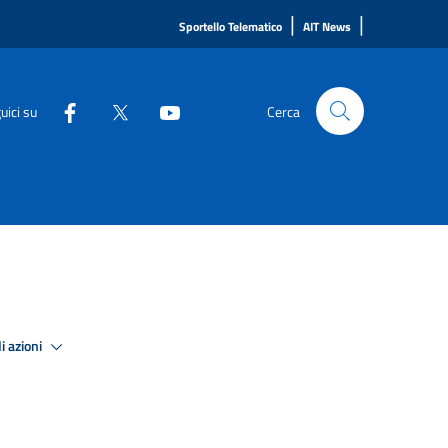
|
|
Sportello Telematico
AIT News
uici su
Cerca
i azioni