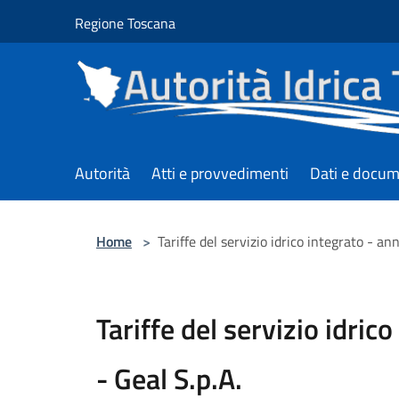
Salta al contenuto principale
Regione Toscana
Autorità
Atti e provvedimenti
Dati e docum
Home
>
Tariffe del servizio idrico integrato - an
Tariffe del servizio idric
- Geal S.p.A.