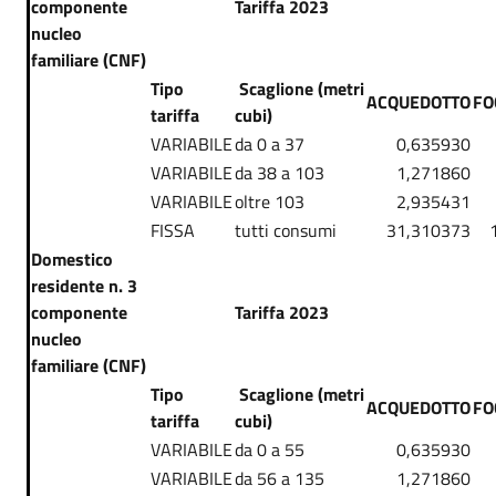
componente
Tariffa 2023
nucleo
familiare (CNF)
Tipo
Scaglione (metri
ACQUEDOTTO
FO
tariffa
cubi)
VARIABILE
da 0 a 37
0,635930
VARIABILE
da 38 a 103
1,271860
VARIABILE
oltre 103
2,935431
FISSA
tutti consumi
31,310373
Domestico
residente n. 3
componente
Tariffa 2023
nucleo
familiare (CNF)
Tipo
Scaglione (metri
ACQUEDOTTO
FO
tariffa
cubi)
VARIABILE
da 0 a 55
0,635930
VARIABILE
da 56 a 135
1,271860