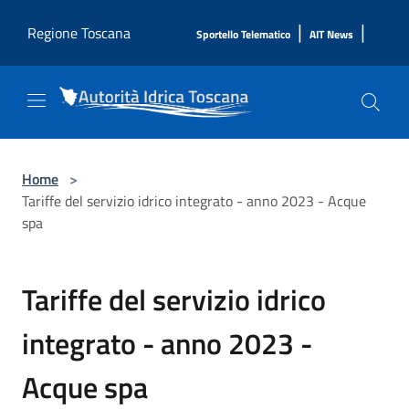
Salta al contenuto principale
|
|
Regione Toscana
Sportello Telematico
AIT News
Home
>
Tariffe del servizio idrico integrato - anno 2023 - Acque
spa
Tariffe del servizio idrico
integrato - anno 2023 -
Acque spa