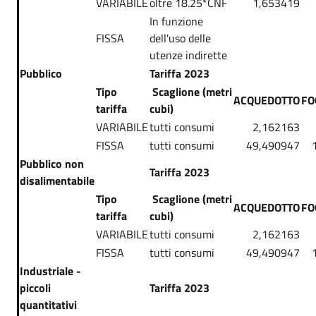
VARIABILE
oltre 18.25*CNF
1,653419
In funzione
FISSA
dell'uso delle
utenze indirette
Pubblico
Tariffa 2023
Tipo
Scaglione (metri
ACQUEDOTTO
FO
tariffa
cubi)
VARIABILE
tutti consumi
2,162163
FISSA
tutti consumi
49,490947
Pubblico non
Tariffa 2023
disalimentabile
Tipo
Scaglione (metri
ACQUEDOTTO
FO
tariffa
cubi)
VARIABILE
tutti consumi
2,162163
FISSA
tutti consumi
49,490947
Industriale -
piccoli
Tariffa 2023
quantitativi