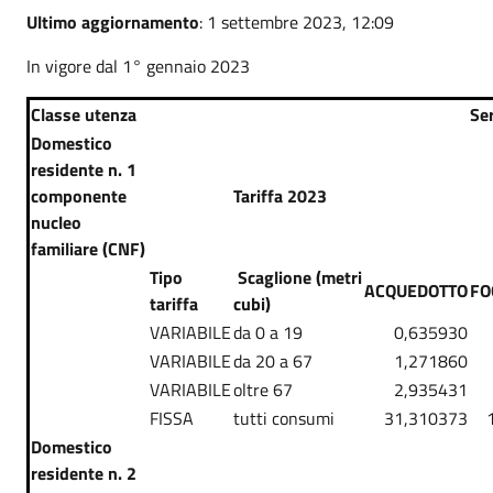
Ultimo aggiornamento
: 1 settembre 2023, 12:09
In vigore dal 1° gennaio 2023
Classe utenza
Ser
Domestico
residente n. 1
componente
Tariffa 2023
nucleo
familiare (CNF)
Tipo
Scaglione (metri
ACQUEDOTTO
FO
tariffa
cubi)
VARIABILE
da 0 a 19
0,635930
VARIABILE
da 20 a 67
1,271860
VARIABILE
oltre 67
2,935431
FISSA
tutti consumi
31,310373
Domestico
residente n. 2