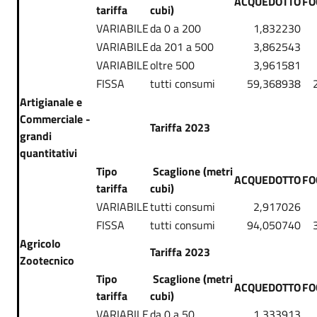
ACQUEDOTTO
FO
tariffa
cubi)
VARIABILE
da 0 a 200
1,832230
VARIABILE
da 201 a 500
3,862543
VARIABILE
oltre 500
3,961581
FISSA
tutti consumi
59,368938
Artigianale e
Commerciale -
Tariffa 2023
grandi
quantitativi
Tipo
Scaglione (metri
ACQUEDOTTO
FO
tariffa
cubi)
VARIABILE
tutti consumi
2,917026
FISSA
tutti consumi
94,050740
Agricolo
Tariffa 2023
Zootecnico
Tipo
Scaglione (metri
ACQUEDOTTO
FO
tariffa
cubi)
VARIABILE
da 0 a 50
1,333913