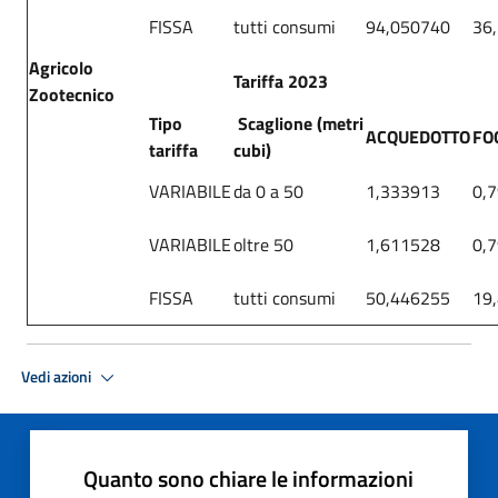
FISSA
tutti consumi
94,050740
36
Agricolo
Tariffa 2023
Zootecnico
Tipo
Scaglione (metri
ACQUEDOTTO
FO
tariffa
cubi)
VARIABILE
da 0 a 50
1,333913
0,
VARIABILE
oltre 50
1,611528
0,
FISSA
tutti consumi
50,446255
19
Vedi azioni
Quanto sono chiare le informazioni