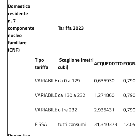
Domestico
residente
n. 7
componente
Tariffa 2023
nucleo
familiare
(CNF)
Tipo
Scaglione (metri
ACQUEDOTTO
FOGN
tariffa
cubi)
VARIABILE
da 0 a 129
0,635930
0,790
VARIABILE
da 130 a 232
1,271860
0,790
VARIABILE
oltre 232
2,935431
0,790
FISSA
tutti consumi
31,310373
12,0
Domestico