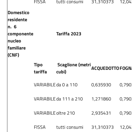
FISSA
tutti consumi
31,310373
12,0
Domestico
residente
n. 6
componente
Tariffa 2023
nucleo
familiare
(CNF)
Tipo
Scaglione (metri
ACQUEDOTTO
FOGN
tariffa
cubi)
VARIABILE
da 0 a 110
0,635930
0,790
VARIABILE
da 111 a 210
1,271860
0,790
VARIABILE
oltre 210
2,935431
0,790
FISSA
tutti consumi
31,310373
12,0