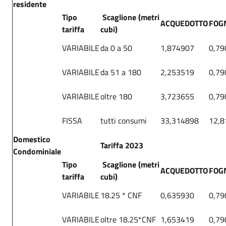
residente
Tipo
Scaglione (metri
ACQUEDOTTO
FOG
tariffa
cubi)
VARIABILE
da 0 a 50
1,874907
0,79
VARIABILE
da 51 a 180
2,253519
0,79
VARIABILE
oltre 180
3,723655
0,79
FISSA
tutti consumi
33,314898
12,8
Domestico
Tariffa 2023
Condominiale
Tipo
Scaglione (metri
ACQUEDOTTO
FOG
tariffa
cubi)
VARIABILE
18.25 * CNF
0,635930
0,79
VARIABILE
oltre 18.25*CNF
1,653419
0,79