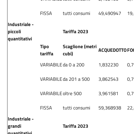
FISSA
tutti consumi
49,490947
19
Industriale -
piccoli
Tariffa 2023
quantitativi
Tipo
Scaglione (metri
ACQUEDOTTO
FO
tariffa
cubi)
VARIABILE
da 0 a 200
1,832230
0,
VARIABILE
da 201 a 500
3,862543
0,
VARIABILE
oltre 500
3,961581
0,
FISSA
tutti consumi
59,368938
22
Industriale -
grandi
Tariffa 2023
quantitativi