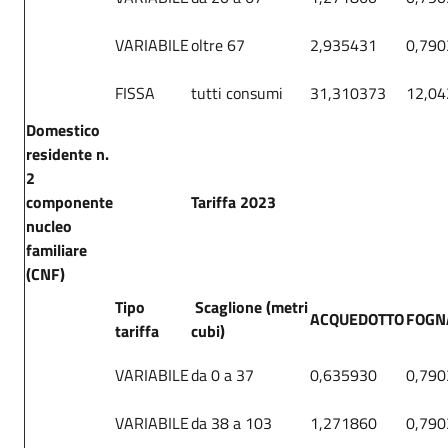
VARIABILE
oltre 67
2,935431
0,790
FISSA
tutti consumi
31,310373
12,0
Domestico
residente n.
2
componente
Tariffa 2023
nucleo
familiare
(CNF)
Tipo
Scaglione (metri
ACQUEDOTTO
FOGN
tariffa
cubi)
VARIABILE
da 0 a 37
0,635930
0,790
VARIABILE
da 38 a 103
1,271860
0,790