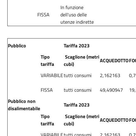
In funzione
FISSA
dell'uso delle
utenze indirette
Pubblico
Tariffa 2023
Tipo
Scaglione (metri
ACQUEDOTTO
FO
tariffa
cubi)
VARIABILE
tutti consumi
2,162163
0,
FISSA
tutti consumi
49,490947
19
Pubblico non
Tariffa 2023
disalimentabile
Tipo
Scaglione (metri
ACQUEDOTTO
FO
tariffa
cubi)
VARIABILE
tutti consumi
2,162163
0,