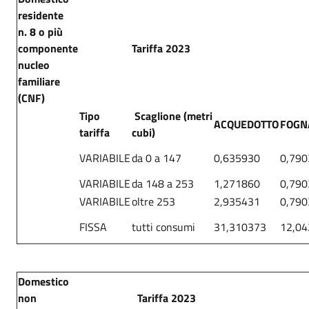
residente
n. 8 o più
componente
Tariffa 2023
nucleo
familiare
(CNF)
Tipo
Scaglione (metri
ACQUEDOTTO
FOGN
tariffa
cubi)
VARIABILE
da 0 a 147
0,635930
0,790
VARIABILE
da 148 a 253
1,271860
0,790
VARIABILE
oltre 253
2,935431
0,790
FISSA
tutti consumi
31,310373
12,0
Domestico
non
Tariffa 2023