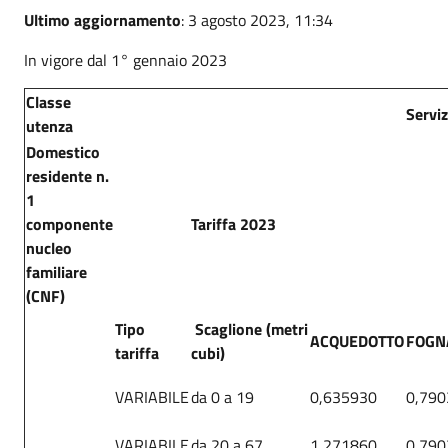
Ultimo aggiornamento
: 3 agosto 2023, 11:34
In vigore dal 1° gennaio 2023
Classe
Serviz
utenza
Domestico
residente n.
1
componente
Tariffa 2023
nucleo
familiare
(CNF)
Tipo
Scaglione (metri
ACQUEDOTTO
FOGN
tariffa
cubi)
VARIABILE
da 0 a 19
0,635930
0,790
VARIABILE
da 20 a 67
1,271860
0,790