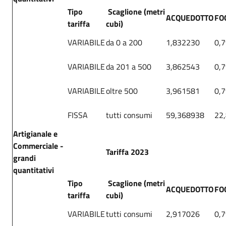
Tipo
Scaglione (metri
ACQUEDOTTO
FO
tariffa
cubi)
VARIABILE
da 0 a 200
1,832230
0,
VARIABILE
da 201 a 500
3,862543
0,
VARIABILE
oltre 500
3,961581
0,
FISSA
tutti consumi
59,368938
22
Artigianale e
Commerciale -
Tariffa 2023
grandi
quantitativi
Tipo
Scaglione (metri
ACQUEDOTTO
FO
tariffa
cubi)
VARIABILE
tutti consumi
2,917026
0,