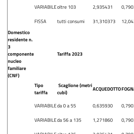
VARIABILE
oltre 103
2,935431
0,790
FISSA
tutti consumi
31,310373
12,0
Domestico
residente n.
3
componente
Tariffa 2023
nucleo
familiare
(CNF)
Tipo
Scaglione (metri
ACQUEDOTTO
FOGN
tariffa
cubi)
VARIABILE
da 0 a 55
0,635930
0,790
VARIABILE
da 56 a 135
1,271860
0,790