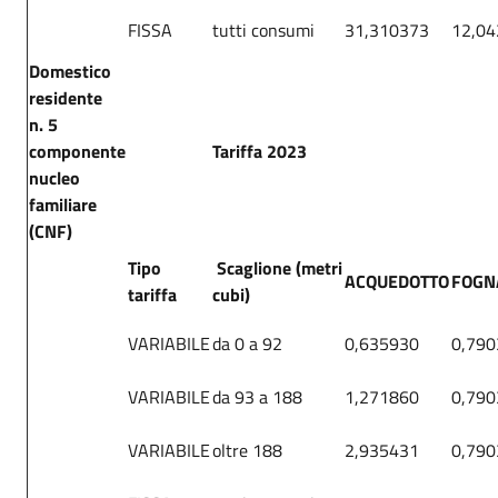
FISSA
tutti consumi
31,310373
12,0
Domestico
residente
n. 5
componente
Tariffa 2023
nucleo
familiare
(CNF)
Tipo
Scaglione (metri
ACQUEDOTTO
FOGN
tariffa
cubi)
VARIABILE
da 0 a 92
0,635930
0,790
VARIABILE
da 93 a 188
1,271860
0,790
VARIABILE
oltre 188
2,935431
0,790