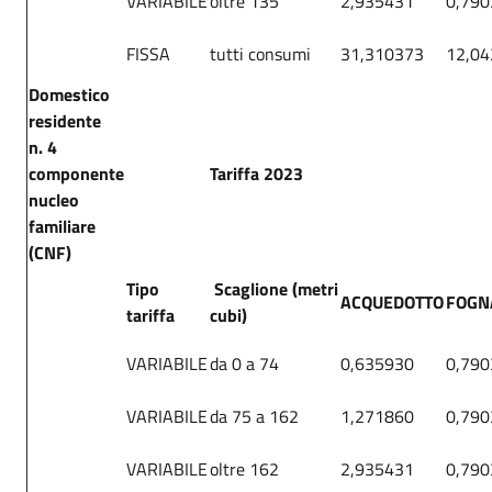
VARIABILE
oltre 135
2,935431
0,790
FISSA
tutti consumi
31,310373
12,0
Domestico
residente
n. 4
componente
Tariffa 2023
nucleo
familiare
(CNF)
Tipo
Scaglione (metri
ACQUEDOTTO
FOGN
tariffa
cubi)
VARIABILE
da 0 a 74
0,635930
0,790
VARIABILE
da 75 a 162
1,271860
0,790
VARIABILE
oltre 162
2,935431
0,790