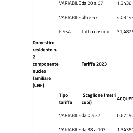
VARIABILE
da 20 a 67
1,3438
VARIABILE
oltre 67
4,0314
FISSA
tutti consumi
31,482
Domestico
residente n.
2
componente
Tariffa 2023
nucleo
familiare
(CNF)
Tipo
Scaglione (metri
ACQUE
tariffa
cubi)
VARIABILE
da 0 a 37
0,6719
VARIABILE
da 38 a 103
1,3438