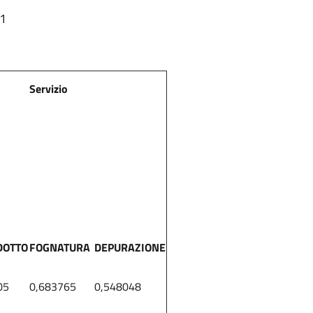
51
Servizio
DOTTO
FOGNATURA
DEPURAZIONE
05
0,683765
0,548048