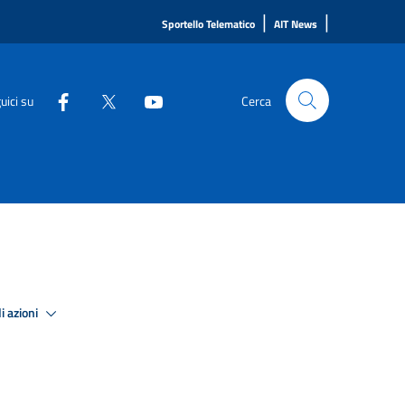
|
|
Sportello Telematico
AIT News
uici su
Cerca
i azioni