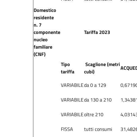
Domestico
residente
n. 7
componente
Tariffa 2023
nucleo
familiare
(CNF)
Tipo
Scaglione (metri
ACQUE
tariffa
cubi)
VARIABILE
da 0 a 129
0,6719
VARIABILE
da 130 a 210
1,3438
VARIABILE
oltre 210
4,0314
FISSA
tutti consumi
31,482