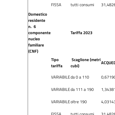
FISSA
tutti consumi
31,482
Domestico
residente
n. 6
componente
Tariffa 2023
nucleo
familiare
(CNF)
Tipo
Scaglione (metri
ACQUE
tariffa
cubi)
VARIABILE
da 0 a 110
0,6719
VARIABILE
da 111 a 190
1,3438
VARIABILE
oltre 190
4,0314
FISSA
tutti consumi
31,482