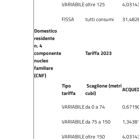
VARIABILE
oltre 125
4,0314
FISSA
tutti consumi
31,482
Domestico
residente
n. 4
componente
Tariffa 2023
nucleo
familiare
(CNF)
Tipo
Scaglione (metri
ACQUE
tariffa
cubi)
VARIABILE
da 0 a 74
0,6719
VARIABILE
da 75 a 150
1,3438
VARIABILE
oltre 150
4,0314