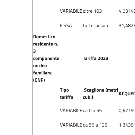
VARIABILE
oltre 103
4,0314
FISSA
tutti consumi
31,482
Domestico
residente n.
3
componente
Tariffa 2023
nucleo
familiare
(CNF)
Tipo
Scaglione (metri
ACQUE
tariffa
cubi)
VARIABILE
da 0 a 55
0,6719
VARIABILE
da 56 a 125
1,3438