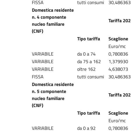
FISSA
tutti consumi
30,486363
Domestica residente
n. 4 componente
Tariffa 20
nucleo familiare
(CNF)
Tipo tariffa
Scaglione
Euro/mc
VARIABILE
da 0 a 74
0,780836
VARIABILE
da 75 a 162
1,379930
VARIABILE
oltre 162
4,638073
FISSA
tutti consumi
30,486363
Domestica residente
n. 5 componente
Tariffa 20
nucleo familiare
(CNF)
Tipo tariffa
Scaglione
Euro/mc
VARIABILE
da 0 a 92
0,780836