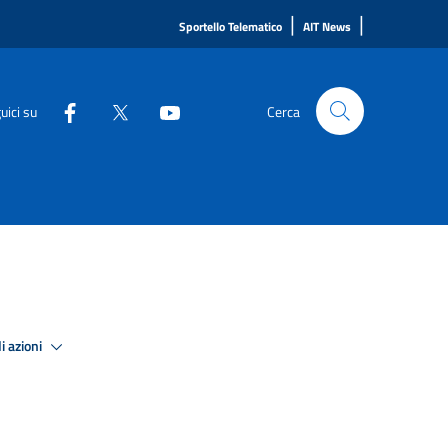
|
|
Sportello Telematico
AIT News
uici su
Cerca
i azioni