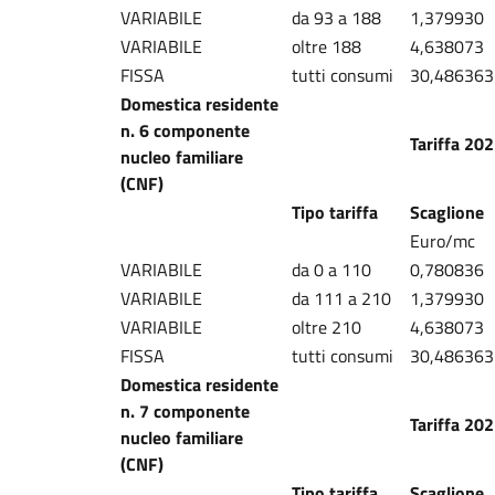
VARIABILE
da 93 a 188
1,379930
VARIABILE
oltre 188
4,638073
FISSA
tutti consumi
30,486363
Domestica residente
n. 6 componente
Tariffa 20
nucleo familiare
(CNF)
Tipo tariffa
Scaglione
Euro/mc
VARIABILE
da 0 a 110
0,780836
VARIABILE
da 111 a 210
1,379930
VARIABILE
oltre 210
4,638073
FISSA
tutti consumi
30,486363
Domestica residente
n. 7 componente
Tariffa 20
nucleo familiare
(CNF)
Tipo tariffa
Scaglione