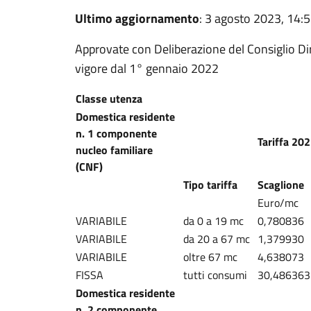
Ultimo aggiornamento
: 3 agosto 2023, 14:
Approvate con
Deliberazione del Consiglio D
vigore dal 1° gennaio 2022
Classe utenza
Domestica residente
n. 1 componente
Tariffa 20
nucleo familiare
(CNF)
Tipo tariffa
Scaglione
Euro/mc
VARIABILE
da 0 a 19 mc
0,780836
VARIABILE
da 20 a 67 mc
1,379930
VARIABILE
oltre 67 mc
4,638073
FISSA
tutti consumi
30,486363
Domestica residente
n. 2 componente