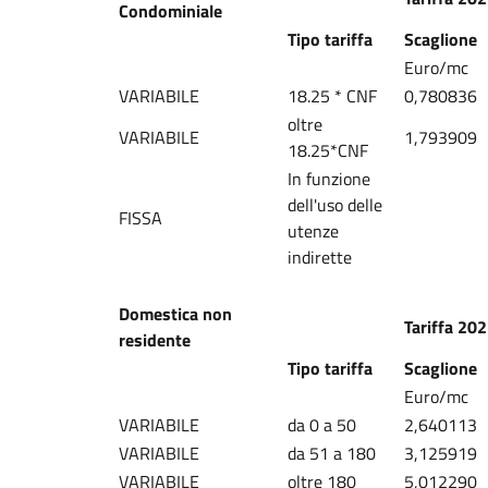
Condominiale
Tipo tariffa
Scaglione
Euro/mc
VARIABILE
18.25 * CNF
0,780836
oltre
VARIABILE
1,793909
18.25*CNF
In funzione
dell'uso delle
FISSA
utenze
indirette
Domestica non
Tariffa 20
residente
Tipo tariffa
Scaglione
Euro/mc
VARIABILE
da 0 a 50
2,640113
VARIABILE
da 51 a 180
3,125919
VARIABILE
oltre 180
5,012290