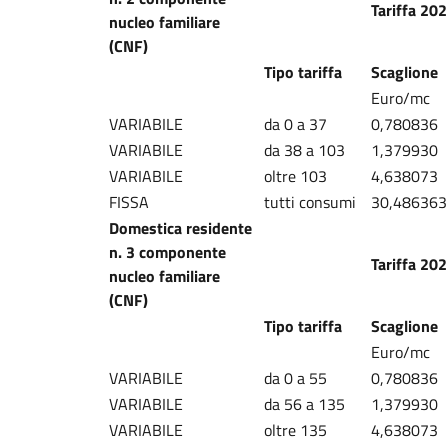
Tariffa 20
nucleo familiare
(CNF)
Tipo tariffa
Scaglione
Euro/mc
VARIABILE
da 0 a 37
0,780836
VARIABILE
da 38 a 103
1,379930
VARIABILE
oltre 103
4,638073
FISSA
tutti consumi
30,486363
Domestica residente
n. 3 componente
Tariffa 20
nucleo familiare
(CNF)
Tipo tariffa
Scaglione
Euro/mc
VARIABILE
da 0 a 55
0,780836
VARIABILE
da 56 a 135
1,379930
VARIABILE
oltre 135
4,638073