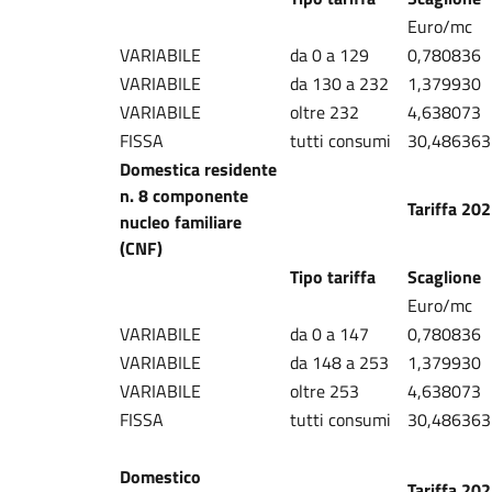
Euro/mc
VARIABILE
da 0 a 129
0,780836
VARIABILE
da 130 a 232
1,379930
VARIABILE
oltre 232
4,638073
FISSA
tutti consumi
30,486363
Domestica residente
n. 8 componente
Tariffa 20
nucleo familiare
(CNF)
Tipo tariffa
Scaglione
Euro/mc
VARIABILE
da 0 a 147
0,780836
VARIABILE
da 148 a 253
1,379930
VARIABILE
oltre 253
4,638073
FISSA
tutti consumi
30,486363
Domestico
Tariffa 20