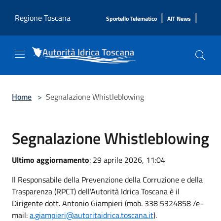
Salta al contenuto principale
|
|
Regione Toscana
Sportello Telematico
AIT News
Home
>
Segnalazione Whistleblowing
Segnalazione Whistleblowing
Ultimo aggiornamento
: 29 aprile 2026, 11:04
Il Responsabile della Prevenzione della Corruzione e della
Trasparenza (RPCT) dell’Autorità Idrica Toscana è il
Dirigente dott. Antonio Giampieri (mob. 338 5324858 /e-
mail:
a.giampieri@autoritaidrica.toscana.it
).