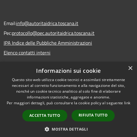
Email:
info@autoritaidrica.toscana.it
Pec:
protocollo@pec.autoritaidrica.toscana.it
IPA Indice delle Pubbliche Amministrazioni
Elenco contatti interni
×
Informazioni sui cookie
Dichiarazione accessibilità
Questo sito web utilizza cookie tecnici e assimilati strettamente
necessari al corretto funzionamento e alla navigazione del sito,
nonché un cookie tecnico analitico al solo fine di elaborare
informazioni statistiche, aggregate e anonime.
RSS
Copyright © 2026 • Autorità
Per maggiori dettagli, può consultare la cookie policy al seguente
link
Accessibilità
Idrica Toscana • Powered by
Privacy
Municipium
Accesso
•
RIFIUTA TUTTO
ACCETTA TUTTO
Cookie
redazione
Mappa del sito
MOSTRA DETTAGLI