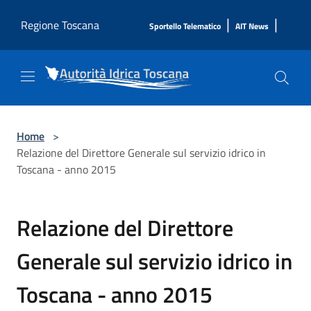
Salta al contenuto principale
|
|
Regione Toscana
Sportello Telematico
AIT News
Home
>
Relazione del Direttore Generale sul servizio idrico in
Toscana - anno 2015
Relazione del Direttore
Generale sul servizio idrico in
Toscana - anno 2015