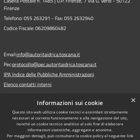
Casella Postale n. 1485 | U.P. Firenze, 7 Via G. Verdi - 50122
Firenze
Telefono:
055 263291 -
Fax:
055 2632940
Codice Fiscale: 06209860482
Email:
info@autoritaidrica.toscana.it
Pec:
protocollo@pec.autoritaidrica.toscana.it
IPA Indice delle Pubbliche Amministrazioni
Elenco contatti interni
×
Informazioni sui cookie
Dichiarazione accessibilità
Questo sito web utilizza cookie tecnici e assimilati strettamente
necessari al corretto funzionamento e alla navigazione del sito,
nonché un cookie tecnico analitico al solo fine di elaborare
informazioni statistiche, aggregate e anonime.
RSS
Copyright © 2026 • Autorità
Per maggiori dettagli, può consultare la cookie policy al seguente
link
Accessibilità
Idrica Toscana • Powered by