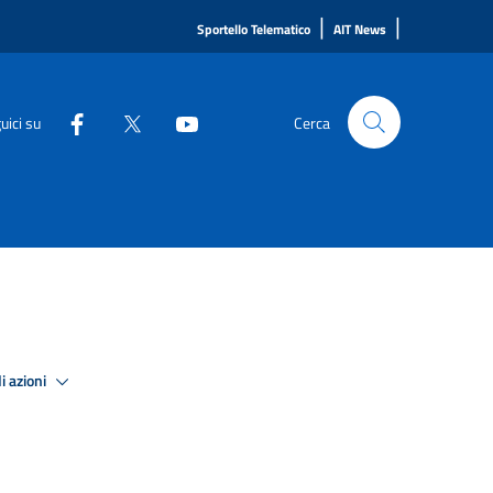
|
|
Sportello Telematico
AIT News
uici su
Cerca
i azioni