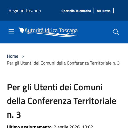
Salta al contenuto principale
|
|
Regione Toscana
Sportello Telematico
AIT News
Home
>
Per gli Utenti dei Comuni della Conferenza Territoriale n. 3
Per gli Utenti dei Comuni
della Conferenza Territoriale
n. 3
Ultimo aggiornamento
: 2 aprile 2026, 13:02