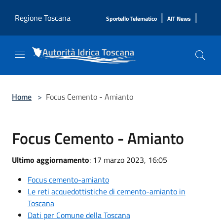
Salta al contenuto principale
|
|
Regione Toscana
Sportello Telematico
AIT News
Home
>
Focus Cemento - Amianto
Focus Cemento - Amianto
Ultimo aggiornamento
: 17 marzo 2023, 16:05
Focus cemento-amianto
Le reti acquedottistiche di cemento-amianto in
Toscana
Dati per Comune della Toscana