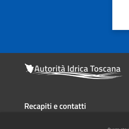
Recapiti e contatti
Sede legale: Via Verdi n. 16 (primo piano), Firenze
Casella Postale n. 1485 | U.P. Firenze, 7 Via G. Verdi 