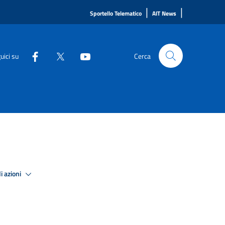
|
|
Sportello Telematico
AIT News
uici su
Cerca
i azioni