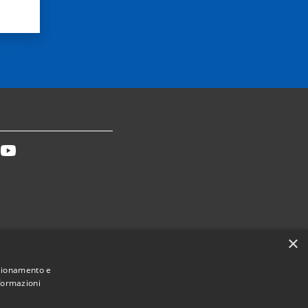
tter
Youtube
×
Dichiarazione accessibilità
nzionamento e
nformazioni