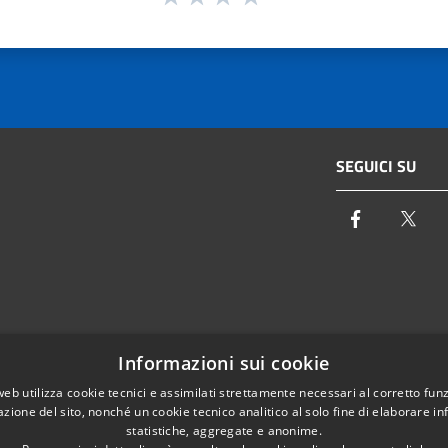
SEGUICI SU
Facebook
Twi
Email:
info@autoritaidrica.toscana.it
Informazioni sui cookie
- 50122 Firenze
Pec:
protocollo@pec.autoritaidrica.toscana.it
web utilizza cookie tecnici e assimilati strettamente necessari al corretto fu
azione del sito, nonché un cookie tecnico analitico al solo fine di elaborare i
IPA Indice delle Pubbliche Amministrazioni
statistiche, aggregate e anonime.