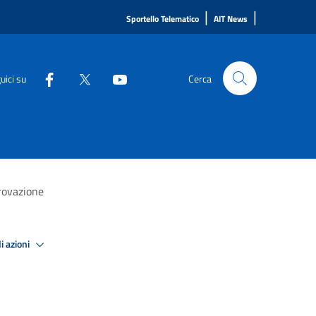
|
|
Sportello Telematico
AIT News
uici su
Cerca
provazione
i azioni