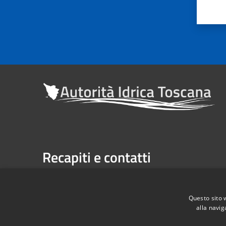
Recapiti e contatti
Sede legale: Via Verdi n. 16 (primo piano), Firenze
Casella Postale n. 1485 | U.P. Firenze, 7 Via G. Verdi 
Questo sito 
alla navig
Telefono:
055 263291 -
Fax:
055 2632940