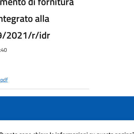
ento di fornitura
integrato alla
9/2021/r/idr
:40
.pdf