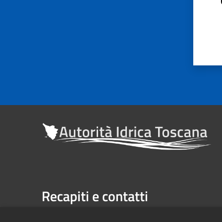
Recapiti e contatti
Sede legale: Via Verdi n. 16 (primo piano), Firenze