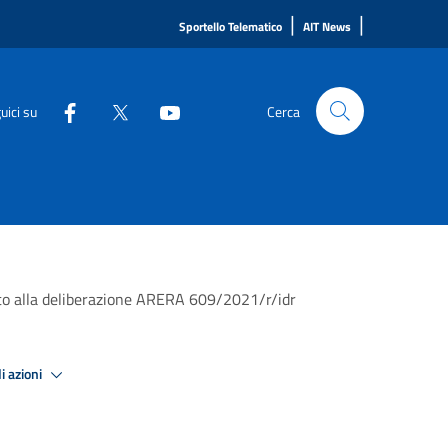
|
|
Sportello Telematico
AIT News
uici su
Cerca
ato alla deliberazione ARERA 609/2021/r/idr
i azioni