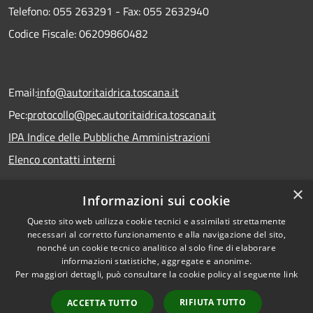
Telefono:
055 263291 -
Fax:
055 2632940
Codice Fiscale: 06209860482
Email:
info@autoritaidrica.toscana.it
Pec:
protocollo@pec.autoritaidrica.toscana.it
IPA Indice delle Pubbliche Amministrazioni
Elenco contatti interni
×
Informazioni sui cookie
Dichiarazione accessibilità
Questo sito web utilizza cookie tecnici e assimilati strettamente
necessari al corretto funzionamento e alla navigazione del sito,
nonché un cookie tecnico analitico al solo fine di elaborare
informazioni statistiche, aggregate e anonime.
RSS
Copyright © 2026 • Autorità
Per maggiori dettagli, può consultare la cookie policy al seguente
link
Accessibilità
Idrica Toscana • Powered by
Privacy
Municipium
Accesso
•
RIFIUTA TUTTO
ACCETTA TUTTO