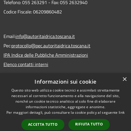
Telefono:
055 263291 -
Fax:
055 2632940
Codice Fiscale: 06209860482
Email:
info@autoritaidrica.toscana.it
Pec:
protocollo@pec.autoritaidrica.toscana.it
IPA Indice delle Pubbliche Amministrazioni
Elenco contatti interni
×
Informazioni sui cookie
Dichiarazione accessibilità
Questo sito web utilizza cookie tecnici e assimilati strettamente
necessari al corretto funzionamento e alla navigazione del sito,
nonché un cookie tecnico analitico al solo fine di elaborare
informazioni statistiche, aggregate e anonime.
RSS
Copyright © 2026 • Autorità
Per maggiori dettagli, può consultare la cookie policy al seguente
link
Accessibilità
Idrica Toscana • Powered by
Privacy
Municipium
Accesso
•
RIFIUTA TUTTO
ACCETTA TUTTO
Cookie
redazione