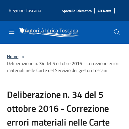
Salta al contenuto principale
|
|
Regione Toscana
Sportello Telematico
AIT News
Home
>
Deliberazione n. 34 del 5 ottobre 2016 - Correzione errori
materiali nelle Carte del Servizio dei gestori toscani
Deliberazione n. 34 del 5
ottobre 2016 - Correzione
errori materiali nelle Carte