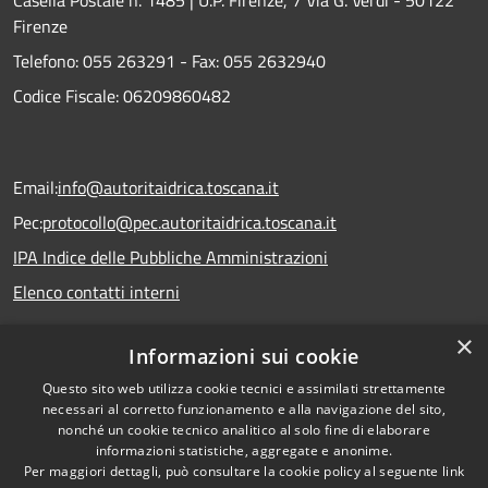
Casella Postale n. 1485 | U.P. Firenze, 7 Via G. Verdi - 50122
Firenze
Telefono:
055 263291 -
Fax:
055 2632940
Codice Fiscale: 06209860482
Email:
info@autoritaidrica.toscana.it
Pec:
protocollo@pec.autoritaidrica.toscana.it
IPA Indice delle Pubbliche Amministrazioni
Elenco contatti interni
×
Informazioni sui cookie
Dichiarazione accessibilità
Questo sito web utilizza cookie tecnici e assimilati strettamente
necessari al corretto funzionamento e alla navigazione del sito,
nonché un cookie tecnico analitico al solo fine di elaborare
informazioni statistiche, aggregate e anonime.
RSS
Copyright © 2026 • Autorità
Per maggiori dettagli, può consultare la cookie policy al seguente
link
Accessibilità
Idrica Toscana • Powered by