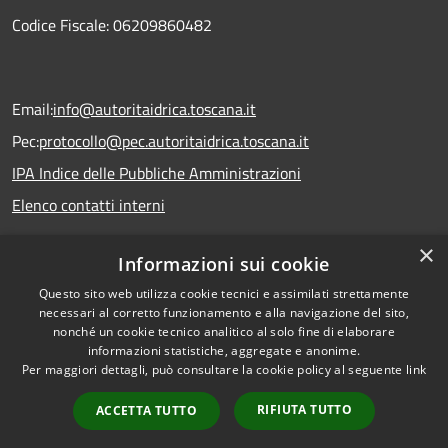
Codice Fiscale: 06209860482
Email:
info@autoritaidrica.toscana.it
Pec:
protocollo@pec.autoritaidrica.toscana.it
IPA Indice delle Pubbliche Amministrazioni
Elenco contatti interni
×
Informazioni sui cookie
Dichiarazione accessibilità
Questo sito web utilizza cookie tecnici e assimilati strettamente
necessari al corretto funzionamento e alla navigazione del sito,
nonché un cookie tecnico analitico al solo fine di elaborare
informazioni statistiche, aggregate e anonime.
RSS
Copyright © 2026 • Autorità
Per maggiori dettagli, può consultare la cookie policy al seguente
link
Accessibilità
Idrica Toscana • Powered by
Privacy
Municipium
Accesso
•
RIFIUTA TUTTO
ACCETTA TUTTO
Cookie
redazione