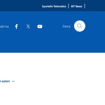
|
|
Sportello Telematico
AIT News
uici su
Cerca
i azioni