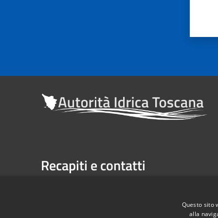
Recapiti e contatti
Sede legale: Via Verdi n. 16 (primo piano), Firenze
Casella Postale n. 1485 | U.P. Firenze, 7 Via G. Verdi 
Questo sito 
alla navig