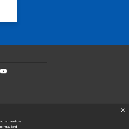
tter
Youtube
×
Dichiarazione accessibilità
nzionamento e
nformazioni