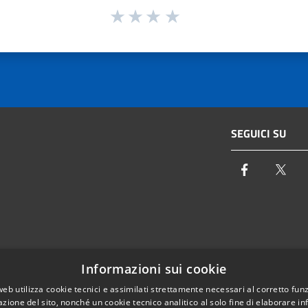
SEGUICI SU
Facebook
Twi
Email:
info@autoritaidrica.toscana.it
Informazioni sui cookie
- 50122 Firenze
Pec:
protocollo@pec.autoritaidrica.toscana.it
web utilizza cookie tecnici e assimilati strettamente necessari al corretto fu
azione del sito, nonché un cookie tecnico analitico al solo fine di elaborare i