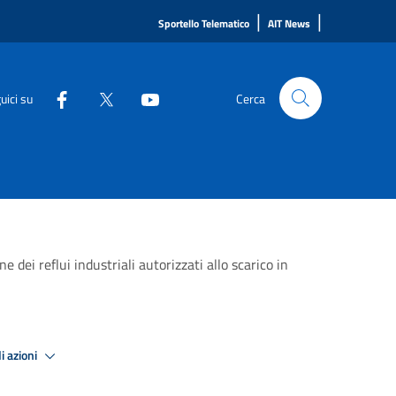
|
|
Sportello Telematico
AIT News
uici su
Cerca
 dei reflui industriali autorizzati allo scarico in
i azioni