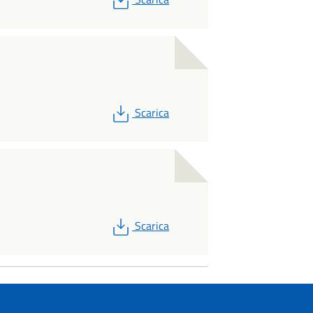
PDF
Scarica
PDF
Scarica