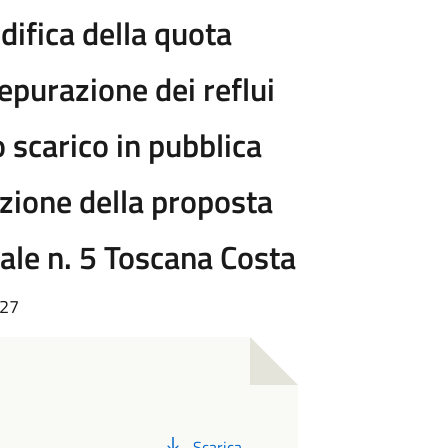
difica della quota
depurazione dei reflui
o scarico in pubblica
zione della proposta
iale n. 5 Toscana Costa
:27
PDF
Scarica