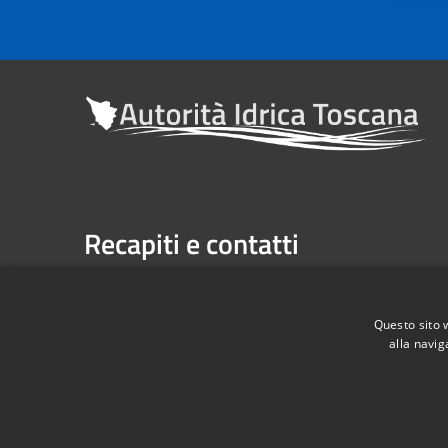
Recapiti e contatti
Sede legale: Via Verdi n. 16 (primo piano), Firenze
Casella Postale n. 1485 | U.P. Firenze, 7 Via G. Verdi 
Questo sito 
alla navig
Telefono:
055 263291 -
Fax:
055 2632940
Codice Fiscale: 06209860482