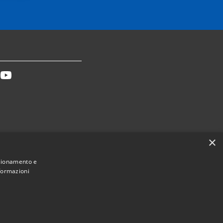
tter
Youtube
×
Dichiarazione accessibilità
nzionamento e
nformazioni