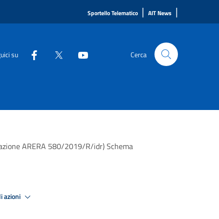
|
|
Sportello Telematico
AIT News
uici su
Cerca
iberazione ARERA 580/2019/R/idr) Schema
i azioni