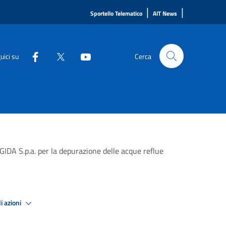
|
|
Sportello Telematico
AIT News
uici su
Cerca
IDA S.p.a. per la depurazione delle acque reflue
i azioni