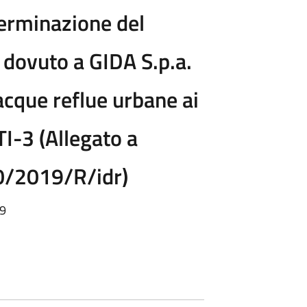
erminazione del
dovuto a GIDA S.p.a.
acque reflue urbane ai
TI-3 (Allegato a
0/2019/R/idr)
19