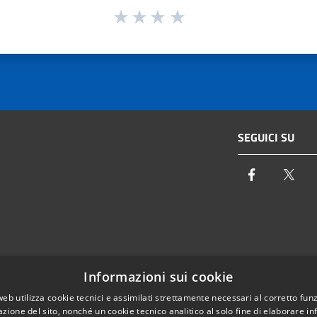
SEGUICI SU
Facebook
Twi
Email:
info@autoritaidrica.toscana.it
Informazioni sui cookie
- 50122 Firenze
Pec:
protocollo@pec.autoritaidrica.toscana.it
web utilizza cookie tecnici e assimilati strettamente necessari al corretto fu
azione del sito, nonché un cookie tecnico analitico al solo fine di elaborare i