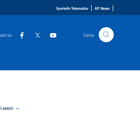
|
|
Sportello Telematico
AIT News
uici su
Cerca
i azioni