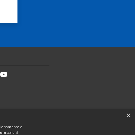
tter
Youtube
×
Dichiarazione accessibilità
nzionamento e
nformazioni