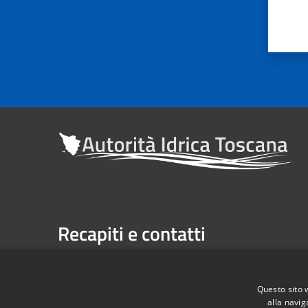
Recapiti e contatti
Sede legale: Via Verdi n. 16 (primo piano), Firenze
Casella Postale n. 1485 | U.P. Firenze, 7 Via G. Verdi 
Questo sito 
alla navig