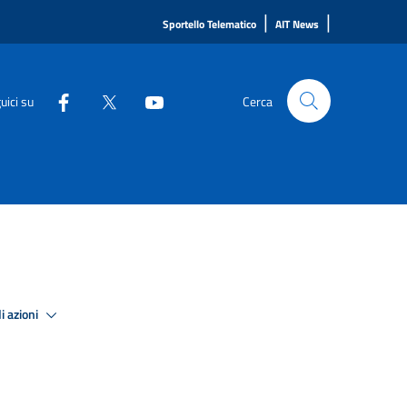
|
|
Sportello Telematico
AIT News
uici su
Cerca
i azioni