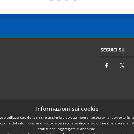
SEGUICI SU
Facebook
Twi
Email:
info@autoritaidrica.toscana.it
Informazioni sui cookie
- 50122 Firenze
Pec:
protocollo@pec.autoritaidrica.toscana.it
web utilizza cookie tecnici e assimilati strettamente necessari al corretto fu
azione del sito, nonché un cookie tecnico analitico al solo fine di elaborare i
IPA Indice delle Pubbliche Amministrazioni
statistiche, aggregate e anonime.