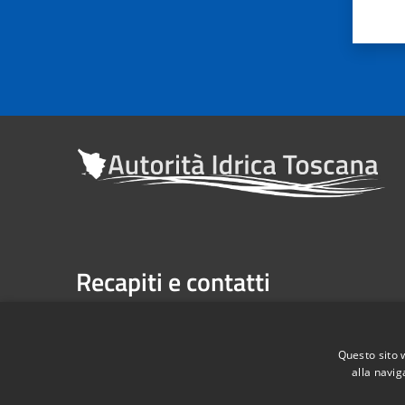
Recapiti e contatti
Sede legale: Via Verdi n. 16 (primo piano), Firenze
Casella Postale n. 1485 | U.P. Firenze, 7 Via G. Verdi 
Questo sito 
alla navig
Telefono:
055 263291 -
Fax:
055 2632940