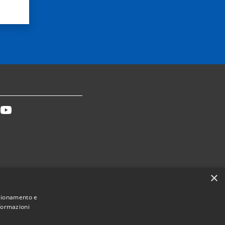
tter
Youtube
×
Dichiarazione accessibilità
nzionamento e
nformazioni