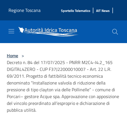
Salta al contenuto principale
|
|
Regione Toscana
Sportello Telematico
AIT News
Home
>
Decreto n. 84 del 17/07/2025 - PNRR M2C4-I4.2_165
DIGITAL4ZERO - CUP F37J22000010007 - Art. 22 L.R.
69/2011. Progetto di fattibilità tecnico economica
denominato “Installazione valvola di riduzione della
pressione di tipo clayton via delle Pollinelle” - comune di
Porcari– gestore Acque spa. Approvazione con apposizione
del vincolo preordinato all’esproprio e dichiarazione di
pubblica utilità.