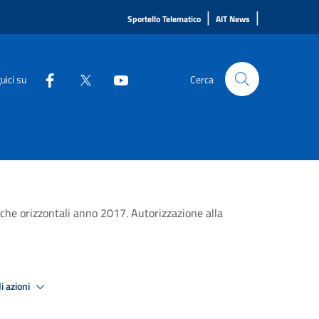
|
|
Sportello Telematico
AIT News
uici su
Cerca
che orizzontali anno 2017. Autorizzazione alla
i azioni