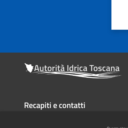
Recapiti e contatti
Sede legale: Via Verdi n. 16 (primo piano), Firenze
Casella Postale n. 1485 | U.P. Firenze, 7 Via G. Verdi 