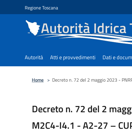
Salta al contenuto principale
Regione Toscana
Autorità
Atti e provvedimenti
Dati e docum
Home
>
Decreto n. 72 del 2 maggio 2023 - P
Decreto n. 72 del 2 mag
M2C4-I4.1 - A2-27 – C