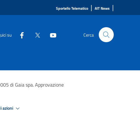
|
|
Sportello Telematico
AIT News
uici su
Cerca
5 di Gaia spa. Approvazione
i azioni