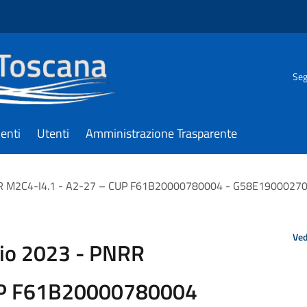
Seg
enti
Utenti
Amministrazione Trasparente
NRR M2C4-I4.1 - A2-27 – CUP F61B20000780004 - G58E1900027000
Ved
gio 2023 - PNRR
UP F61B20000780004