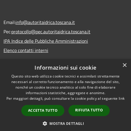
Email:
info@autoritaidrica.toscana.it
Pec:
protocollo@pec.autoritaidrica.toscana.it
IPA Indice delle Pubbliche Amministrazioni
Elenco contatti interni
×
Informazioni sui cookie
Dichiarazione accessibilità
Questo sito web utilizza cookie tecnici e assimilati strettamente
necessari al corretto funzionamento e alla navigazione del sito,
nonché un cookie tecnico analitico al solo fine di elaborare
informazioni statistiche, aggregate e anonime.
RSS
Copyright © 2026 • Autorità
Per maggiori dettagli, può consultare la cookie policy al seguente
link
Accessibilità
Idrica Toscana • Powered by
Privacy
Municipium
Accesso
•
RIFIUTA TUTTO
ACCETTA TUTTO
Cookie
redazione
Mappa del sito
MOSTRA DETTAGLI