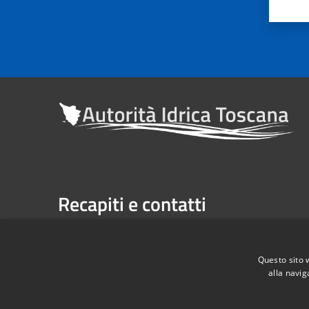
Recapiti e contatti
Sede legale: Via Verdi n. 16 (primo piano), Firenze
Casella Postale n. 1485 | U.P. Firenze, 7 Via G. Verdi 
Questo sito 
alla navig
Telefono:
055 263291 -
Fax:
055 2632940
Codice Fiscale: 06209860482