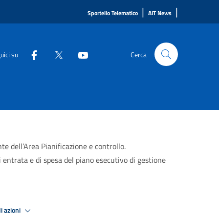
|
|
Sportello Telematico
AIT News
uici su
Cerca
e dell’Area Pianificazione e controllo.
i entrata e di spesa del piano esecutivo di gestione
i azioni