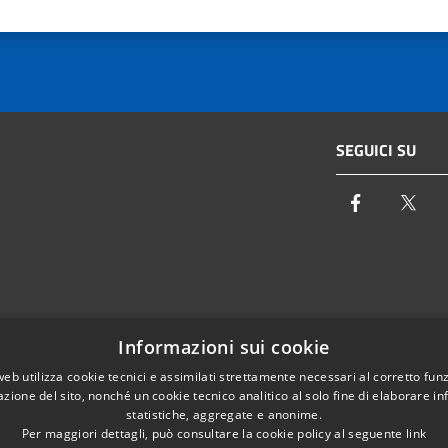
SEGUICI SU
Facebook
Twi
Email:
info@autoritaidrica.toscana.it
Informazioni sui cookie
- 50122 Firenze
Pec:
protocollo@pec.autoritaidrica.toscana.it
web utilizza cookie tecnici e assimilati strettamente necessari al corretto fu
azione del sito, nonché un cookie tecnico analitico al solo fine di elaborare i
IPA Indice delle Pubbliche Amministrazioni
statistiche, aggregate e anonime.
Elenco contatti interni
Per maggiori dettagli, può consultare la cookie policy al seguente
link