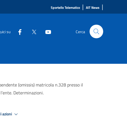
|
|
Sportello Telematico
AIT News
uici su
Cerca
pendente (omissis) matricola n.328 presso il
 l’ente. Determinazioni.
i azioni