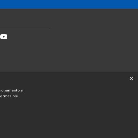
tter
Youtube
×
Dichiarazione accessibilità
nzionamento e
nformazioni
Municipium
Accesso redazione
ca Toscana • Powered by
•