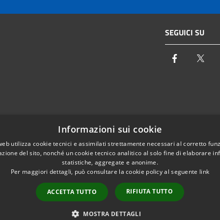
SEGUICI SU
Facebook
Twi
Email:
info@autoritaidrica.toscana.it
Informazioni sui cookie
- 50122 Firenze
Pec:
protocollo@pec.autoritaidrica.toscana.it
web utilizza cookie tecnici e assimilati strettamente necessari al corretto fu
azione del sito, nonché un cookie tecnico analitico al solo fine di elaborare i
IPA Indice delle Pubbliche Amministrazioni
statistiche, aggregate e anonime.
Elenco contatti interni
Per maggiori dettagli, può consultare la cookie policy al seguente
link
RIFIUTA TUTTO
ACCETTA TUTTO
l sito
Copyright © 2026 • Autorità Idri
MOSTRA DETTAGLI