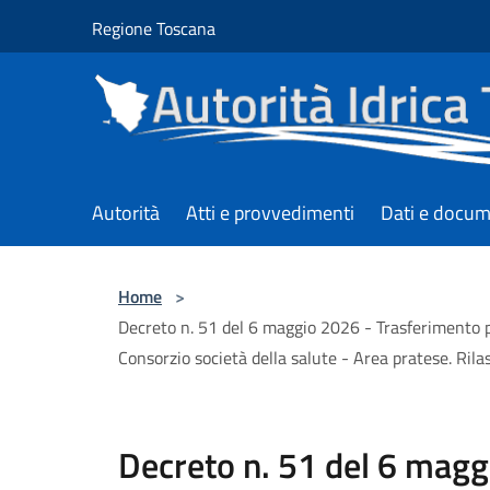
Salta al contenuto principale
Regione Toscana
Autorità
Atti e provvedimenti
Dati e docum
Home
>
Decreto n. 51 del 6 maggio 2026 - Trasferimento pe
Consorzio società della salute - Area pratese. Rilas
Decreto n. 51 del 6 magg