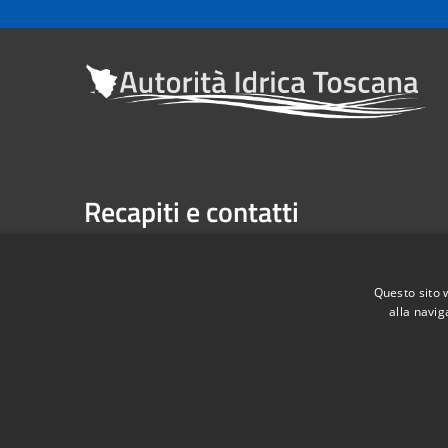
Recapiti e contatti
Sede legale: Via Verdi n. 16 (primo piano), Firenze
Casella Postale n. 1485 | U.P. Firenze, 7 Via G. Verdi 
Questo sito 
alla navig
Telefono:
055 263291 -
Fax:
055 2632940
Codice Fiscale: 06209860482
RSS
Accessibilità
Privacy
Cookie
Mappa de