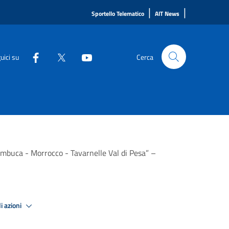
|
|
Sportello Telematico
AIT News
uici su
Cerca
ambuca - Morrocco - Tavarnelle Val di Pesa” –
i azioni