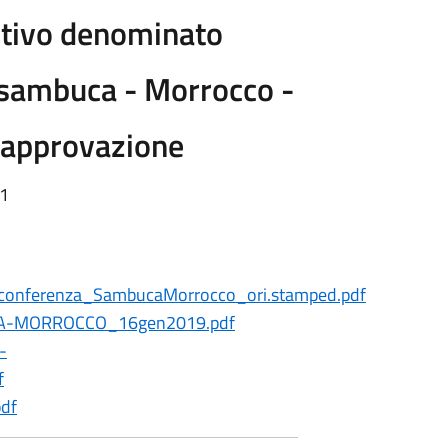
itivo denominato
 sambuca - Morrocco -
– approvazione
11
nferenza_SambucaMorrocco_ori.stamped.pdf
CA-MORROCCO_16gen2019.pdf
-
f
pdf