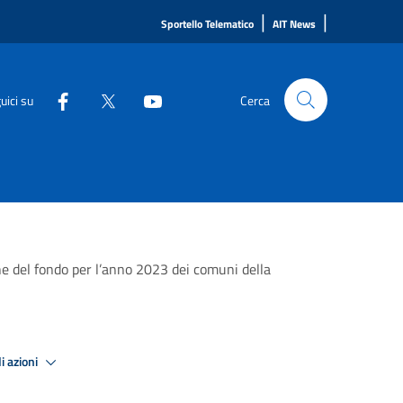
|
|
Sportello Telematico
AIT News
uici su
Cerca
e del fondo per l’anno 2023 dei comuni della
i azioni