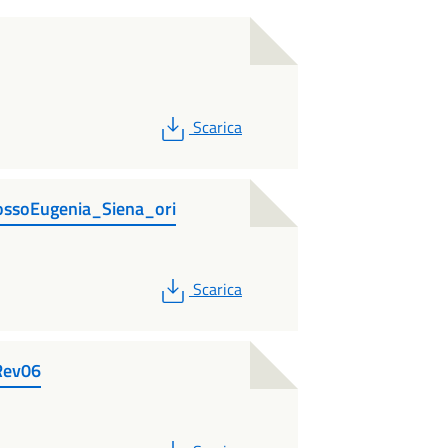
PDF
Scarica
soEugenia_Siena_ori
PDF
Scarica
Rev06