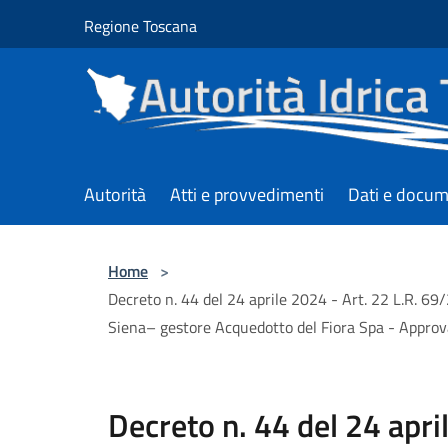
Salta al contenuto principale
Regione Toscana
Autorità
Atti e provvedimenti
Dati e docum
Home
>
Decreto n. 44 del 24 aprile 2024 - Art. 22 L.R. 69
Siena– gestore Acquedotto del Fiora Spa - Appro
Decreto n. 44 del 24 april