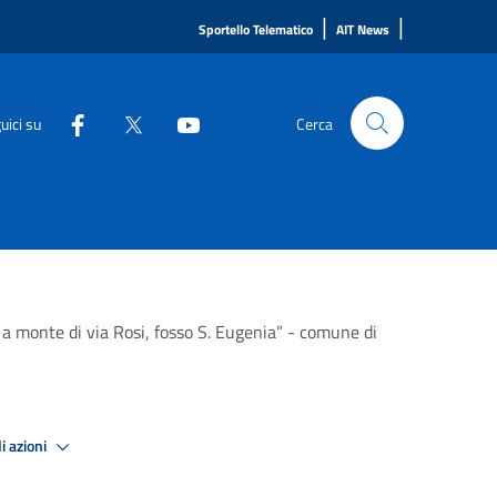
|
|
Sportello Telematico
AIT News
uici su
Cerca
 a monte di via Rosi, fosso S. Eugenia” - comune di
i azioni