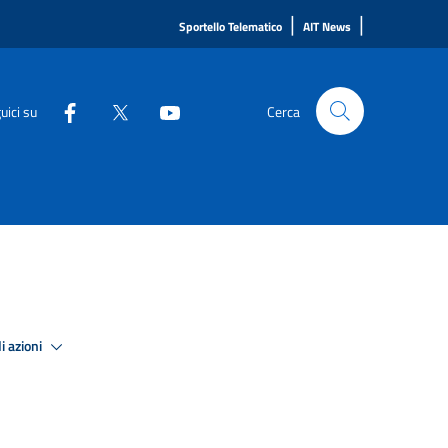
|
|
Sportello Telematico
AIT News
uici su
Cerca
i azioni