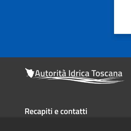
Recapiti e contatti
Sede legale: Via Verdi n. 16 (primo piano), Firenze