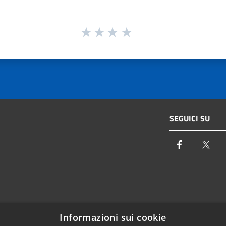
SEGUICI SU
Facebook
Twi
Email:
info@autoritaidrica.toscana.it
Informazioni sui cookie